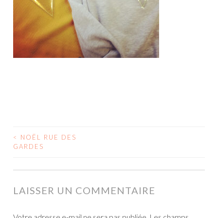
<
NOËL RUE DES
NAVIGATION
GARDES
DES
ARTICLES
LAISSER UN COMMENTAIRE
Votre adresse e-mail ne sera pas publiée.
Les champs