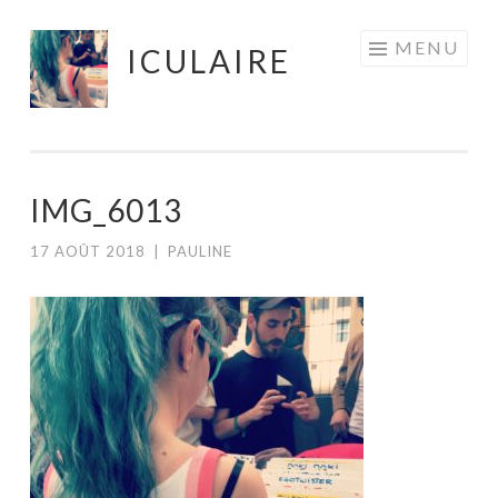
Aller
MENU
ICULAIRE
au
contenu
principal
IMG_6013
17 AOÛT 2018
|
PAULINE