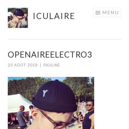
Aller
MENU
ICULAIRE
au
contenu
principal
OPENAIREELECTRO3
20 AOÛT 2018
|
PAULINE