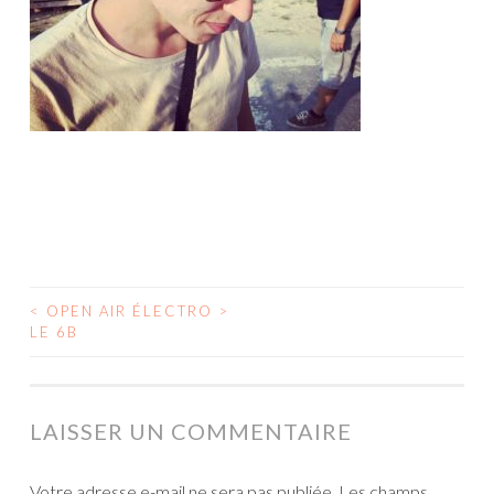
<
OPEN AIR ÉLECTRO >
NAVIGATION
LE 6B
DES
ARTICLES
LAISSER UN COMMENTAIRE
Votre adresse e-mail ne sera pas publiée.
Les champs