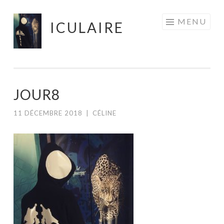
Aller
MENU
ICULAIRE
au
contenu
principal
JOUR8
11 DÉCEMBRE 2018
|
CÉLINE