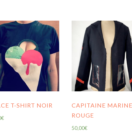
CE T-SHIRT NOIR
CAPITAINE MARINE
ROUGE
0
€
50,00
€