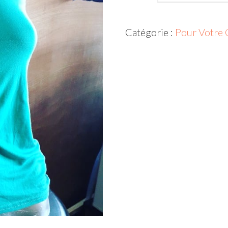
de
Tee-
Catégorie :
Pour Votre 
shirt
Cocktail